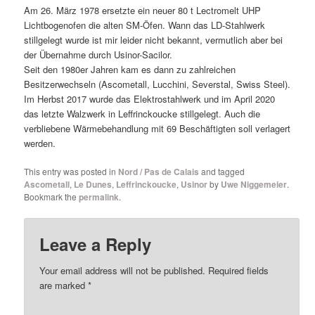
Am 26. März 1978 ersetzte ein neuer 80 t Lectromelt UHP
Lichtbogenofen die alten SM-Öfen. Wann das LD-Stahlwerk
stillgelegt wurde ist mir leider nicht bekannt, vermutlich aber bei
der Übernahme durch Usinor-Sacilor.
Seit den 1980er Jahren kam es dann zu zahlreichen
Besitzerwechseln (Ascometall, Lucchini, Severstal, Swiss Steel).
Im Herbst 2017 wurde das Elektrostahlwerk und im April 2020
das letzte Walzwerk in Leffrinckoucke stillgelegt. Auch die
verbliebene Wärmebehandlung mit 69 Beschäftigten soll verlagert
werden.
This entry was posted in
Nord / Pas de Calais
and tagged
Ascometall
,
Le Dunes
,
Leffrinckoucke
,
Usinor
by
Uwe Niggemeier
.
Bookmark the
permalink
.
Leave a Reply
Your email address will not be published.
Required fields
are marked
*