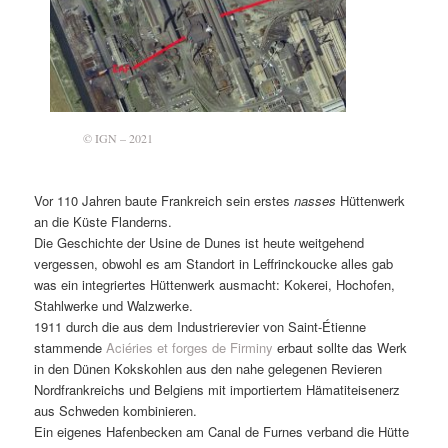
© IGN – 2021
Vor 110 Jahren baute Frankreich sein erstes
nasses
Hüttenwerk
an die Küste Flanderns.
Die Geschichte der Usine de Dunes ist heute weitgehend
vergessen, obwohl es am Standort in Leffrinckoucke alles gab
was ein integriertes Hüttenwerk ausmacht: Kokerei, Hochofen,
Stahlwerke und Walzwerke.
1911 durch die aus dem Industrierevier von Saint-Étienne
stammende
Aciéries et forges de Firminy
erbaut sollte das Werk
in den Dünen Kokskohlen aus den nahe gelegenen Revieren
Nordfrankreichs und Belgiens mit importiertem Hämatiteisenerz
aus Schweden kombinieren.
Ein eigenes Hafenbecken am Canal de Furnes verband die Hütte