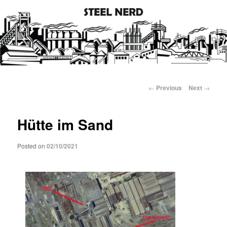
Steel industry photos and facts
Steel Nerd
Main
Skip
menu
Post
←
Previous
Next
→
navigation
to
Hütte im Sand
primary
content
Posted on
02/10/2021